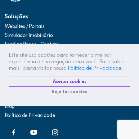
Soluções
Websites / Portais
Simulador Imobiliário
Landing Pages – Captura
Web App – Portal do Cliente
Este site usa cookies para fornecer a melhor
experiência de navegação para você. Para saber
Intranets / Extranets
mais, basta visitar nossa
Política de Privacidade.
Integração Construtor de Vendas
Aceitar cookies
Destaques
Rejeitar cookies
Projetos
Blog
Política de Privacidade