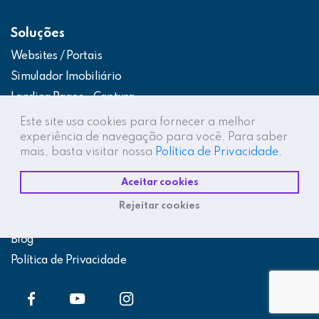
Soluções
Websites / Portais
Simulador Imobiliário
Landing Pages – Captura
Web App – Portal do Cliente
Este site usa cookies para fornecer a melhor
experiência de navegação para você. Para saber
Intranets / Extranets
mais, basta visitar nossa
Política de Privacidade.
Integração Construtor de Vendas
Aceitar cookies
Destaques
Rejeitar cookies
Projetos
Blog
Política de Privacidade