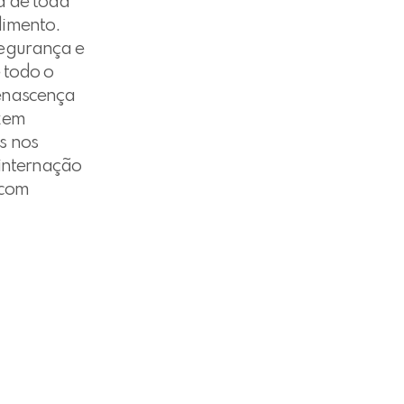
a de toda
dimento.
segurança e
 todo o
Renascença
zem
s nos
 internação
 com