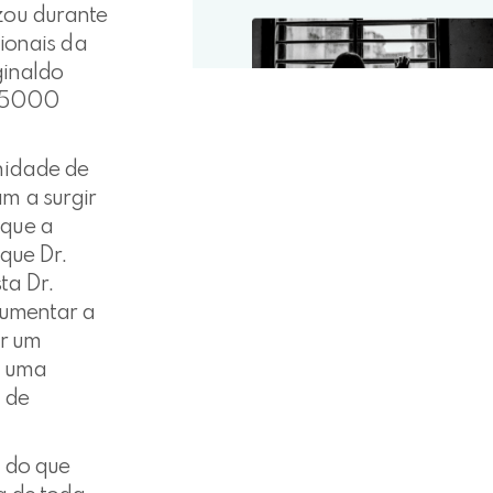
zou durante
cionais da
ginaldo
e 5000
nidade de
m a surgir
que a
 que Dr.
ta Dr.
aumentar a
ar um
e uma
 de
 do que