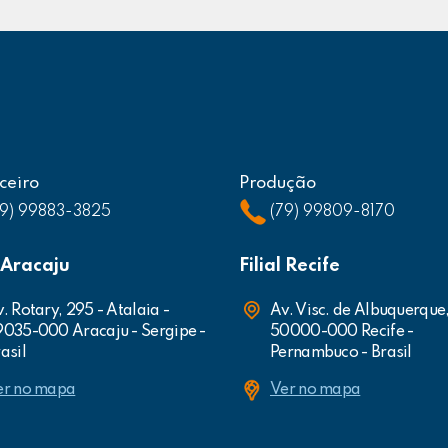
ceiro
Produção
79) 99883-3825
(79) 99809-8170
l Aracaju
Filial Recife
. Rotary, 295 - Atalaia -
Av. Visc. de Albuquerque
9035-000 Aracaju - Sergipe -
50000-000 Recife -
asil
Pernambuco - Brasil
er no mapa
Ver no mapa