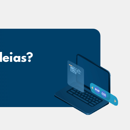
deias?