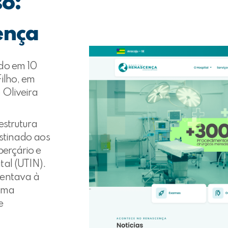
so:
ença
do em 10
Filho, em
 Oliveira
estrutura
stinado aos
berçário e
tal (UTIN).
sentava à
uma
e