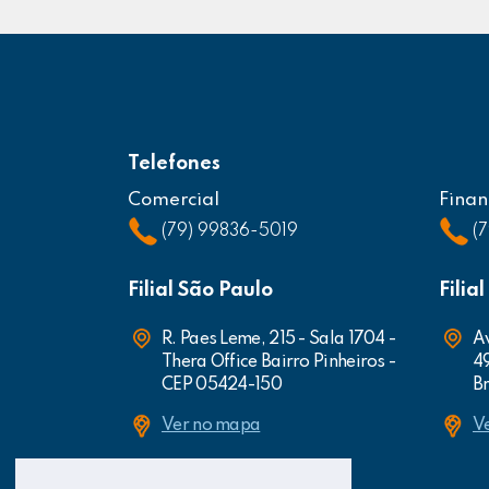
Telefones
Comercial
Finan
(79) 99836-5019
(
Filial São Paulo
Filia
R. Paes Leme, 215 - Sala 1704 -
Av
Thera Office Bairro Pinheiros -
4
CEP 05424-150
Br
Ver no mapa
V