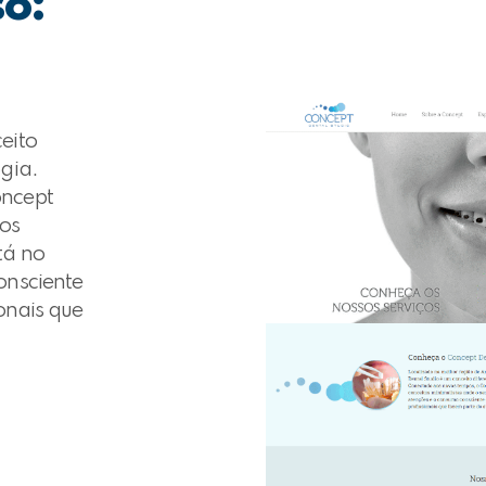
so:
eito
gia.
oncept
tos
tá no
onsciente
onais que