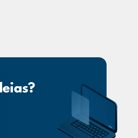
deias?