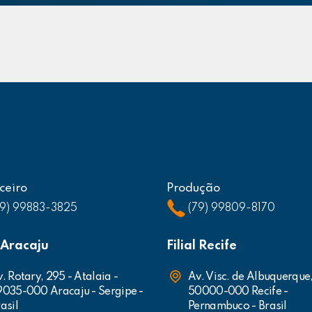
ceiro
Produção
79) 99883-3825
(79) 99809-8170
l Aracaju
Filial Recife
. Rotary, 295 - Atalaia -
Av. Visc. de Albuquerque
9035-000 Aracaju - Sergipe -
50000-000 Recife -
asil
Pernambuco - Brasil