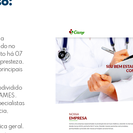
so:
na
ndo no
to há 07
presteza,
rincipais
bdividido
XAMES.
ecialistas
cia,
ica geral.