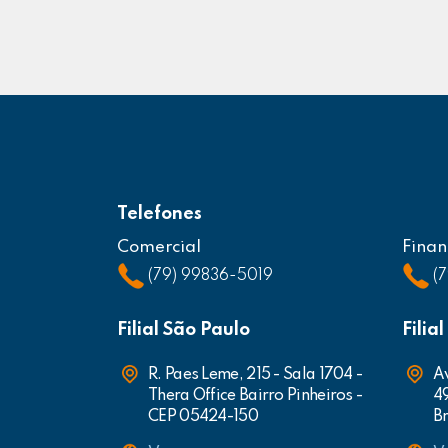
Telefones
Comercial
Finan
(79) 99836-5019
(
Filial São Paulo
Filia
R. Paes Leme, 215 - Sala 1704 -
Av
Thera Office Bairro Pinheiros -
4
CEP 05424-150
Br