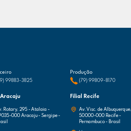
ceiro
Produção
79) 99883-3825
(79) 99809-8170
l Aracaju
Filial Recife
. Rotary, 295 - Atalaia -
Av. Visc. de Albuquerque
9035-000 Aracaju - Sergipe -
50000-000 Recife -
asil
Pernambuco - Brasil