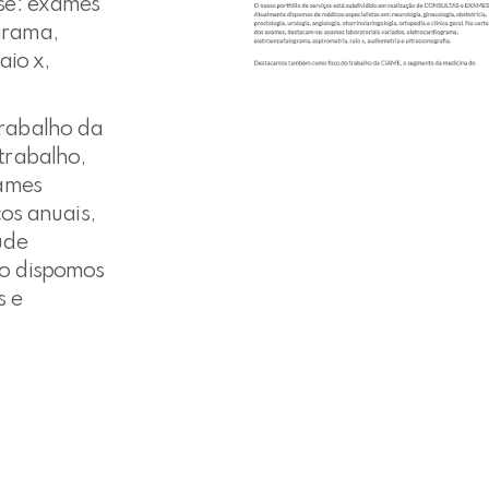
se: exames
ograma,
aio x,
rabalho da
trabalho,
xames
cos anuais,
úde
o dispomos
s e