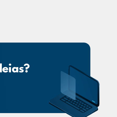
deias?