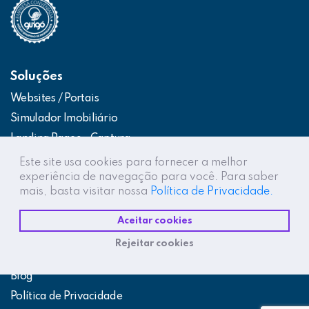
Soluções
Websites / Portais
Simulador Imobiliário
Landing Pages – Captura
Web App – Portal do Cliente
Este site usa cookies para fornecer a melhor
experiência de navegação para você. Para saber
Intranets / Extranets
mais, basta visitar nossa
Política de Privacidade.
Integração Construtor de Vendas
Aceitar cookies
Destaques
Rejeitar cookies
Projetos
Blog
Política de Privacidade