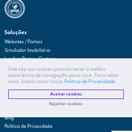
Soluções
Websites / Portais
Simulador Imobiliário
Landing Pages – Captura
Web App – Portal do Cliente
Este site usa cookies para fornecer a melhor
experiência de navegação para você. Para saber
Intranets / Extranets
mais, basta visitar nossa
Política de Privacidade.
Integração Construtor de Vendas
Aceitar cookies
Destaques
Rejeitar cookies
Projetos
Blog
Política de Privacidade