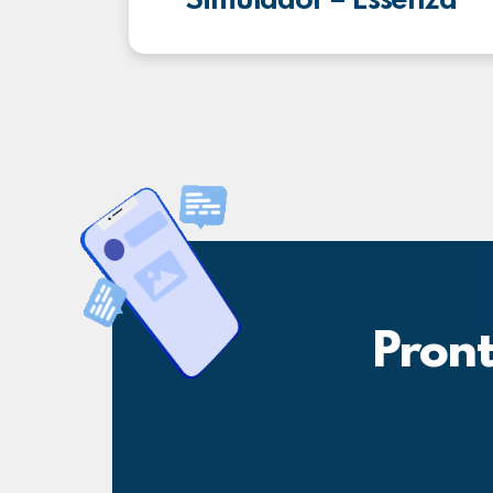
Simulador – Essenza
Pront