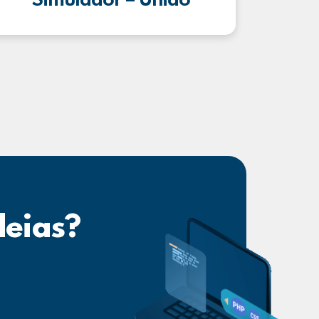
Simulador – União
deias?