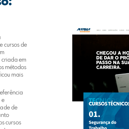
so:
a
e cursos de
em
i criada em
vos métodos
ficou mais
referência
 e
dade de
anto
os cursos