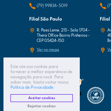
(79) 99836-5019
(
Filial São Paulo
Filia
R. Paes Leme, 215 - Sala 1704 -
Av
Thera Office Bairro Pinheiros -
4
CEP 05424-150
Br
Ver no mapa
V
Este site usa cookies para
fornecer a melhor experiência de
navegação para você. Para
saber mais, basta visitar nossa
Política de Privacidade.
Aceitar cookies
Rejeitar cookies