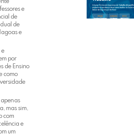
ente
fessores e
cial de
adual de
lagoas e
 e
dem por
es de Ensino
te como
iversidade
r apenas
a, mas sim,
no com
elência e
 com um