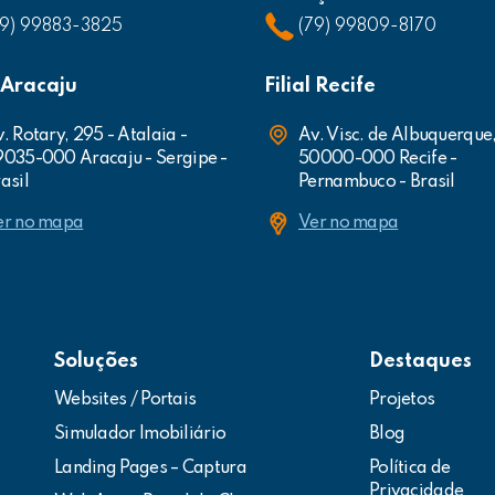
79) 99883-3825
(79) 99809-8170
l Aracaju
Filial Recife
. Rotary, 295 - Atalaia -
Av. Visc. de Albuquerque
9035-000 Aracaju - Sergipe -
50000-000 Recife -
asil
Pernambuco - Brasil
er no mapa
Ver no mapa
Soluções
Destaques
Websites / Portais
Projetos
Simulador Imobiliário
Blog
Landing Pages – Captura
Política de
Privacidade