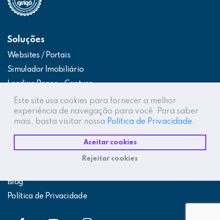
Soluções
Websites / Portais
Simulador Imobiliário
Landing Pages – Captura
Web App – Portal do Cliente
Este site usa cookies para fornecer a melhor
experiência de navegação para você. Para saber
Intranets / Extranets
mais, basta visitar nossa
Política de Privacidade.
Integração Construtor de Vendas
Aceitar cookies
Destaques
Rejeitar cookies
Projetos
Blog
Política de Privacidade