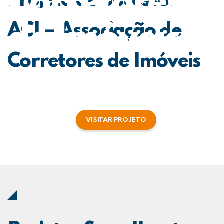
Corretores
Projeto de Sucesso:
de Imóveis
ACI – Associação de
Corretores de Imóveis
VISITAR PROJETO