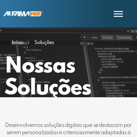
Início
Soluções
COMERCIAL
SUPORTE
Nossas
Soluções
Desenvolvemos soluções digitais que se destacam por
serem personalizadas e criteriosamente adaptadas à