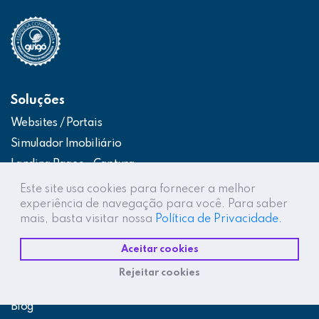
Soluções
Websites / Portais
Simulador Imobiliário
Landing Pages – Captura
Web App – Portal do Cliente
Este site usa cookies para fornecer a melhor
experiência de navegação para você. Para saber
Intranets / Extranets
mais, basta visitar nossa
Política de Privacidade.
Integração Construtor de Vendas
Aceitar cookies
Destaques
Rejeitar cookies
Projetos
Blog