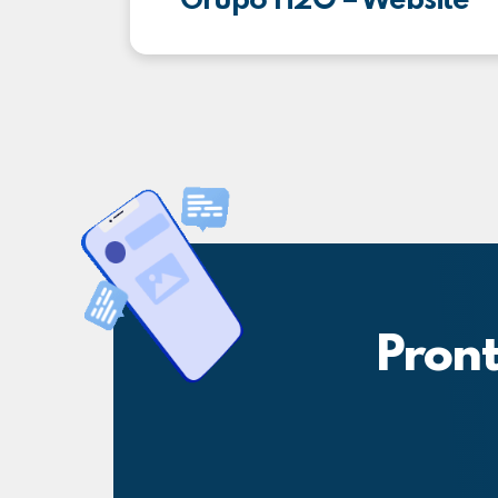
Grupo H2O – Website
Pront