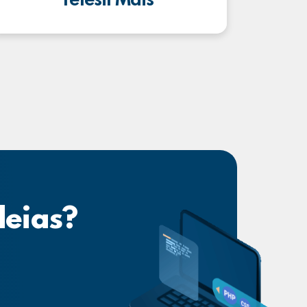
Telesil Mais
deias?