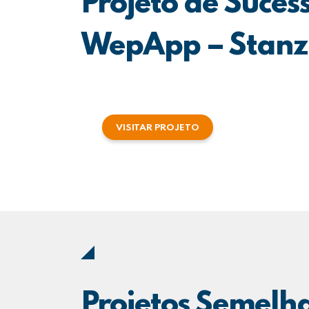
Projeto de Suces
WepApp – Stan
VISITAR PROJETO
Projetos Semelh