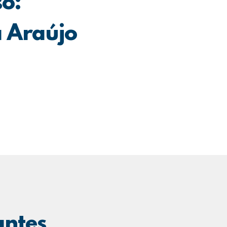
so:
 Araújo
antes