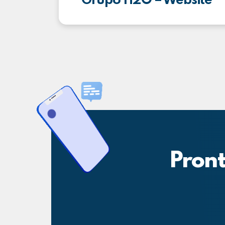
Grupo H2O – Website
Pront