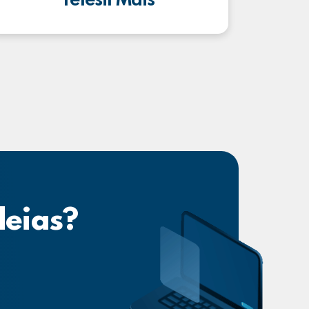
Telesil Mais
deias?