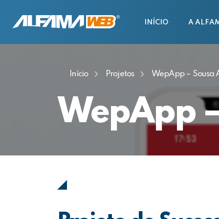
INÍCIO
A ALFA
Início
Projetos
WepApp – Sousa A
WepApp –