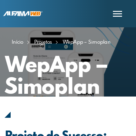
Início
Projetos
WepApp – Simoplan
COMERCIAL
SUPORTE
WepApp –
Simoplan