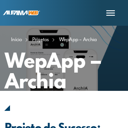
Início
Projetos
WepApp – Archia
COMERCIAL
SUPORTE
WepApp –
Archia