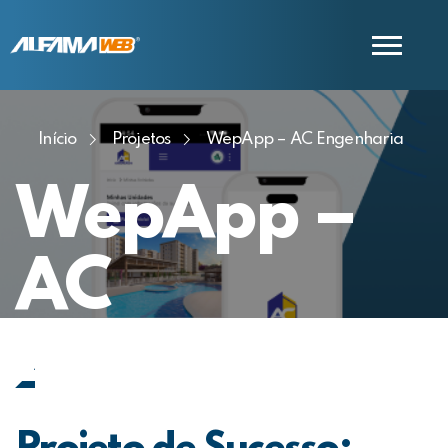
Início
Projetos
WepApp – AC Engenharia
COMERCIAL
SUPORTE
WepApp –
AC
Engenharia