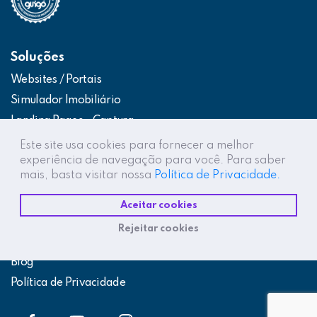
Soluções
Websites / Portais
Simulador Imobiliário
Landing Pages – Captura
Web App – Portal do Cliente
Este site usa cookies para fornecer a melhor
experiência de navegação para você. Para saber
Intranets / Extranets
mais, basta visitar nossa
Política de Privacidade.
Integração Construtor de Vendas
Aceitar cookies
Destaques
Rejeitar cookies
Projetos
Blog
Política de Privacidade