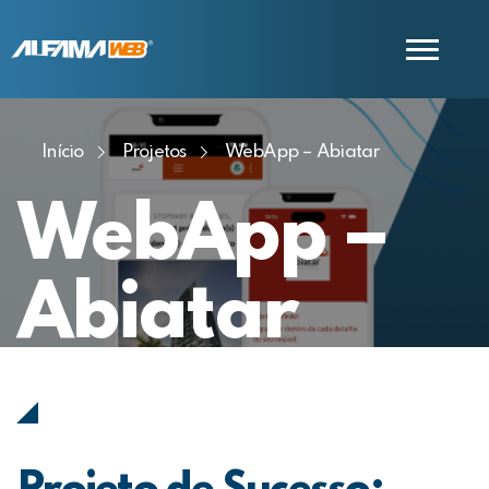
Início
Projetos
WebApp – Abiatar
COMERCIAL
SUPORTE
WebApp –
Abiatar