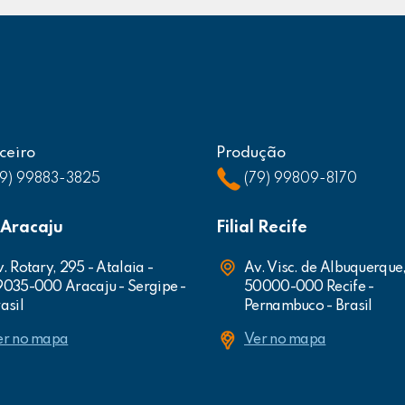
ceiro
Produção
79) 99883-3825
(79) 99809-8170
l Aracaju
Filial Recife
. Rotary, 295 - Atalaia -
Av. Visc. de Albuquerque
9035-000 Aracaju - Sergipe -
50000-000 Recife -
asil
Pernambuco - Brasil
er no mapa
Ver no mapa