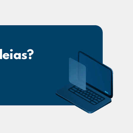
deias?