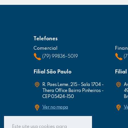
Telefones
Comercial
Finan
(79) 99836-5019
(
Filial São Paulo
Filia
R. Paes Leme, 215 - Sala 1704 -
Av
Thera Office Bairro Pinheiros -
4
CEP 05424-150
Br
Ver no mapa
V
Este site usa cookies para