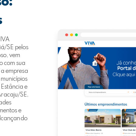
so:
s
VIVA
á/SE pelos
oso, vem
io com sua
, a empresa
 municípios
Estância e
Aracaju/SE,
dades
amentos e
 alcançando