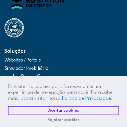
Soluções
Websites / Portais
Simulador Imobiliário
Landing Pages – Captura
Web App – Portal do Cliente
Este site usa cookies para fornecer a melhor
experiência de navegação para você. Para saber
Intranets / Extranets
mais, basta visitar nossa
Política de Privacidade.
Integração Construtor de Vendas
Aceitar cookies
Destaques
Rejeitar cookies
Projetos