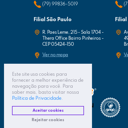
(79) 99836-5019
(
Filial São Paulo
Filia
R. Paes Leme, 215 - Sala 1704 -
Av
Thera Office Bairro Pinheiros -
4
CEP 05424-150
Br
Ver no mapa
V
Este site usa cookies para
fornecer a melhor experiência de
navegação para você. Para
saber mais, basta visitar nossa
Política de Privacidade.
Aceitar cookies
Rejeitar cookies