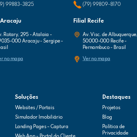
79) 99883-3825
(79) 99809-8170
l Aracaju
Filial Recife
. Rotary, 295 - Atalaia -
Av. Visc. de Albuquerque
9035-000 Aracaju - Sergipe -
50000-000 Recife -
asil
Pernambuco - Brasil
er no mapa
Ver no mapa
Soluções
Destaques
Websites / Portais
Projetos
Simulador Imobiliário
Blog
Landing Pages – Captura
Política de
Privacidade
Web App – Portal do Cliente