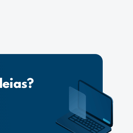
deias?