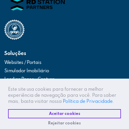
Soluções
Websites / Portais
Simulador Imobiliário
Landing Pages – Captura
Web App – Portal do Cliente
Este site usa cookies para fornecer a melhor
experiência de navegação para você. Para saber
Intranets / Extranets
mais, basta visitar nossa
Política de Privacidade.
Integração Construtor de Vendas
Aceitar cookies
Destaques
Rejeitar cookies
Projetos